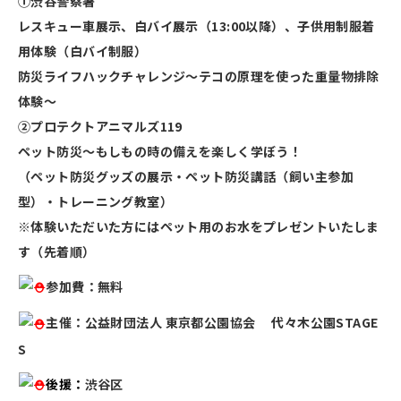
①渋谷警察署
レスキュー車展示、白バイ展示（13:00以降）、子供用制服着
用体験（白バイ制服）
防災ライフハックチャレンジ～テコの原理を使った重量物排除
体験～
②プロテクトアニマルズ119
ペット防災～もしもの時の備えを楽しく学ぼう！
（ペット防災グッズの展示・ペット防災講話（飼い主参加
型）・トレーニング教室）
※体験いただいた方にはペット用のお水をプレゼントいたしま
す（先着順）
参加費：無料
主催：公益財団法人 東京都公園協会
代々木公園STAGE
S
後援：
渋谷区