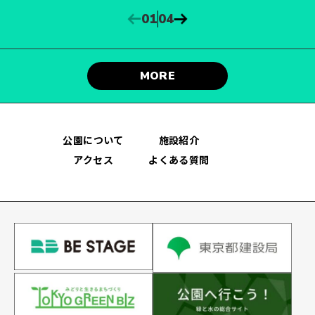
01
NIGIWAI AREA
01
04
にぎわい広場
MORE
公園について
施設紹介
アクセス
よくある質問