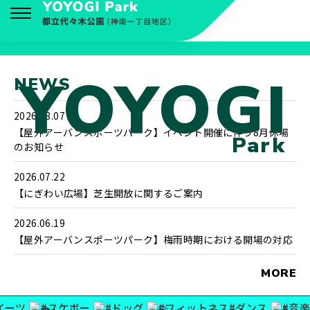
YOYOGI
NEWS
ニュース
2026.08.07
イベント
【屋外アーバンスポーツパーク】イベント開催に伴う8月休場
Park
のお知らせ
公園について
2026.07.22
【にぎわい広場】芝生開放に関するご案内
施設紹介
2026.06.19
アクセス
【屋外アーバンスポーツパーク】梅雨時期における開場の対応
よくある質問
MORE
ーツ
#スケボー
#ドッグ
#フィットネス
#ダンス
#音楽